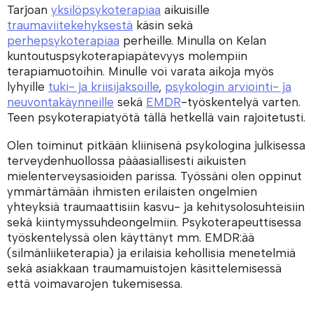
Tarjoan
yksilöpsykoterapiaa
aikuisille
traumaviitekehyksestä
käsin sekä
perhepsykoterapiaa
perheille. Minulla on Kelan
kuntoutuspsykoterapiapätevyys molempiin
terapiamuotoihin. Minulle voi varata aikoja myös
lyhyille
tuki- ja kriisijaksoille
,
psykologin arviointi- ja
neuvontakäynneille
sekä
EMDR
-työskentelyä varten.
Teen psykoterapiatyötä tällä hetkellä vain rajoitetusti.
Olen toiminut pitkään kliinisenä psykologina julkisessa
terveydenhuollossa pääasiallisesti aikuisten
mielenterveysasioiden parissa. Työssäni olen oppinut
ymmärtämään ihmisten erilaisten ongelmien
yhteyksiä traumaattisiin kasvu- ja kehitysolosuhteisiin
sekä kiintymyssuhdeongelmiin. Psykoterapeuttisessa
työskentelyssä olen käyttänyt mm. EMDR:ää
(silmänliiketerapia) ja erilaisia kehollisia menetelmiä
sekä asiakkaan traumamuistojen käsittelemisessä
että voimavarojen tukemisessa.